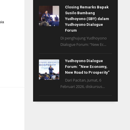
Closing Remarks Bapak
Susilo Bambang
Yudhoyono (SBY) dalam
sia
Yudhoyono Dialogue
Forum
Di penghujung Yudhoyono
Dialogue Forum: “New Ec...
Yudhoyono Dialogue
Forum: “New Economy,
New Road to Prosperity”
Dari Pacitan, Jumat, 6
Februari 2026, diskursus...