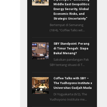
Middle East Geopolitics:
Energy Security, Global
Economic Risks, and
Strategic Uncertainty.”
Bertempat di Semarang
(18/4), “Coffee Talks wit...
SBY Standpoint: Perang
di Timur Tengah: Siapa
Bakal Menang?
Saksikan pandangan Pak
SBY tentang situasi di T...
Coffee Talks with SBY –
The Yudhoyono Institute x
Universitas Gadjah Mada
Di Yogyakarta (6/2), The
Yudhoyono Institute me...