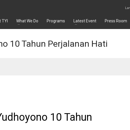
La
 TYI
What We Do
Programs
Latest Event
Press Room
o 10 Tahun Perjalanan Hati
 Yudhoyono 10 Tahun