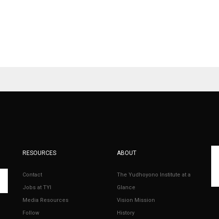
RESOURCES
ABOUT
Contact
The Yudhoyono Institute at a
Jobs at TYI
Glance
Media Resources
Vision Mission
Follow
History