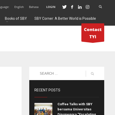
nguage:
English
Bahasa
LOGIN
Books of SBY
SBY Corner: A Better World is Possible
Contact
TYI
RECENT POSTS
Coffee Talks with SBY
bersama Universitas
Diponegoro “Escalating