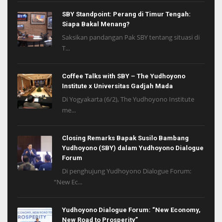
SBY Standpoint: Perang di Timur Tengah:
Siapa Bakal Menang?
Saksikan pandangan Pak SBY tentang situasi di
T...
Coffee Talks with SBY – The Yudhoyono
Institute x Universitas Gadjah Mada
Di Yogyakarta (6/2), The Yudhoyono Institute
me...
Closing Remarks Bapak Susilo Bambang
Yudhoyono (SBY) dalam Yudhoyono Dialogue
Forum
Di penghujung Yudhoyono Dialogue Forum:
“New Ec...
Yudhoyono Dialogue Forum: “New Economy,
New Road to Prosperity”