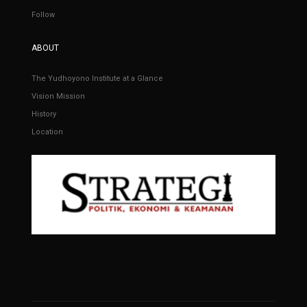
Follow
ABOUT
The Yudhoyono Institute at a Glance
Vision Mission
History
Location