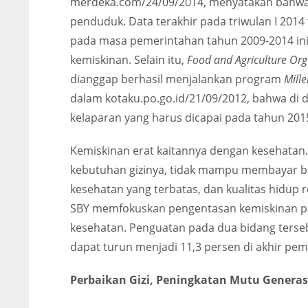
merdeka.com/24/09/2014, menyatakan bahwa p
penduduk. Data terakhir pada triwulan I 2014
pada masa pemerintahan tahun 2009-2014 ini 
kemiskinan. Selain itu,
Food and Agriculture Org
dianggap berhasil menjalankan program
Mill
dalam kotaku.po.go.id/21/09/2012, bahwa di
kelaparan yang harus dicapai pada tahun 2015
Kemiskinan erat kaitannya dengan kesehata
kebutuhan gizinya, tidak mampu membayar bi
kesehatan yang terbatas, dan kualitas hidup 
SBY memfokuskan pengentasan kemiskinan p
kesehatan. Penguatan pada dua bidang tersebu
dapat turun menjadi 11,3 persen di akhir pe
Perbaikan Gizi, Peningkatan Mutu Generas