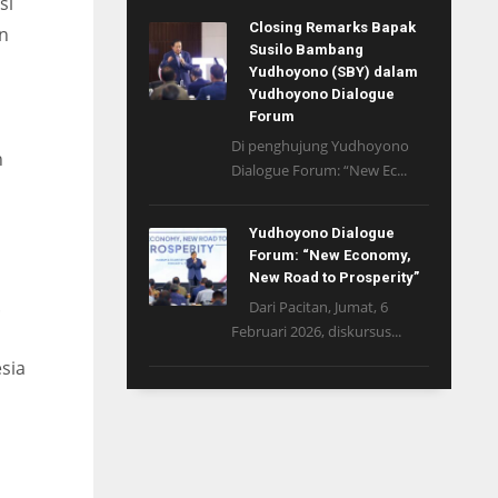
si
Closing Remarks Bapak
en
Susilo Bambang
Yudhoyono (SBY) dalam
Yudhoyono Dialogue
Forum
Di penghujung Yudhoyono
n
Dialogue Forum: “New Ec...
Yudhoyono Dialogue
Forum: “New Economy,
New Road to Prosperity”
.
Dari Pacitan, Jumat, 6
Februari 2026, diskursus...
sia