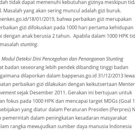
dah tidak dapat memenuhi kebutuhan gizinya meskipun tid
Masalah yang akan sering muncul adalah gizi buruk.
menkes.go.id/18/01/2019, bahwa perbaikan gizi merupakan
rbaikan gizi difokuskan pada 1000 hari pertama kehidupan
ai dengan anak berusia 2 tahun. Apabila dalam 1000 HPK ti
i masalah
stunting
.
l
Modul Deteksi Dini Pencegahan dan Penanganan Stunting
at badan seseorang lebih pendek dibanding tinggi badan
agaimana dilaporkan dalam bappenas.go.id 31/12/2013 lewa
atan perbaikan gizi dilakukan dengan keikutsertaan Menter
vement
sejak Desember 2011. Gerakan ini bertujuan untuk
n fokus pada 1000 HPK dan mencapai target MDGs (Goal 1
 kebijakan yang diatur dalam Peraturan Presiden (Perpres) 
ab pemerintah dalam peningkatan kesadaran masyarakat
 dalam rangka mewujudkan sumber daya manusia Indonesia