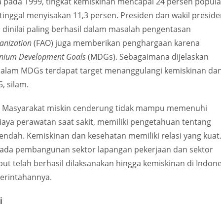
ada 1999, tingkat kemiskinan mencapai 24 persen popula
 tinggal menyisakan 11,3 persen. Presiden dan wakil presid
dinilai paling berhasil dalam masalah pengentasan
anization
(FAO) juga memberikan penghargaan karena
enium Development Goals
(MDGs). Sebagaimana dijelaskan
 dalam MDGs terdapat target menanggulangi kemiskinan da
, silam.
n. Masyarakat miskin cenderung tidak mampu memenuhi
aya perawatan saat sakit, memiliki pengetahuan tentang
rendah. Kemiskinan dan kesehatan memiliki relasi yang kuat
ada pembangunan sektor lapangan pekerjaan dan sektor
t telah berhasil dilaksanakan hingga kemiskinan di Indone
merintahannya.
i