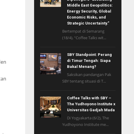
Middle East Geopolitics:
Energy Security, Global
Economic Risks, and
Strategic Uncertainty.”
Bertempat di Semarang
(18/4), “Coffee Talks wit...
SBY Standpoint: Perang
di Timur Tengah: Siapa
den
Bakal Menang?
Saksikan pandangan Pak
tan
SBY tentang situasi di T...
Coffee Talks with SBY –
The Yudhoyono Institute x
Universitas Gadjah Mada
Di Yogyakarta (6/2), The
Yudhoyono Institute me...