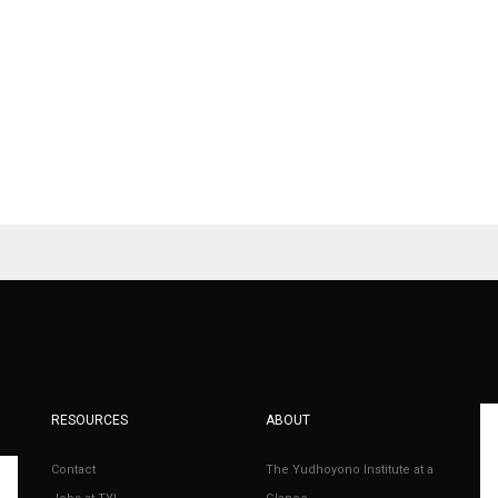
RESOURCES
ABOUT
Contact
The Yudhoyono Institute at a