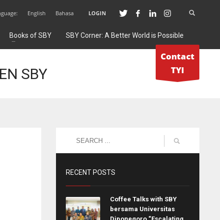
nguage:
English
Bahasa
LOGIN
Books of SBY
SBY Corner: A Better World is Possible
Contact
TYI
EN SBY
RECENT POSTS
Coffee Talks with SBY
bersama Universitas
Diponegoro “Escalating