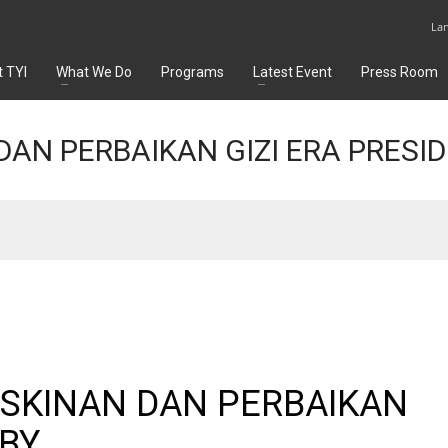
La
 TYI
What We Do
Programs
Latest Event
Press Room
AN PERBAIKAN GIZI ERA PRESID
SKINAN DAN PERBAIKAN
SBY