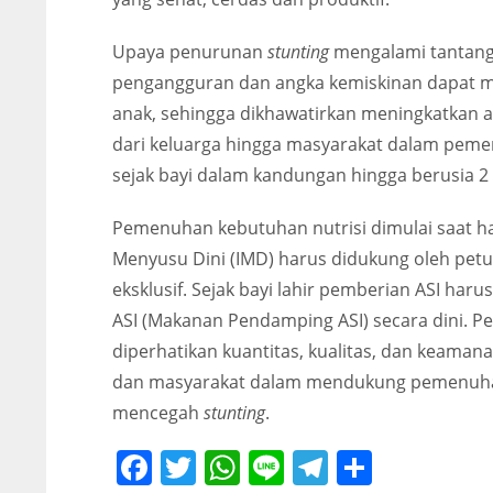
Upaya penurunan
stunting
mengalami tantanga
pengangguran dan angka kemiskinan dapat m
anak, sehingga dikhawatirkan meningkatkan 
dari keluarga hingga masyarakat dalam peme
sejak bayi dalam kandungan hingga berusia 2
Pemenuhan kebutuhan nutrisi dimulai saat ham
Menyusu Dini (IMD) harus didukung oleh petug
eksklusif. Sejak bayi lahir pemberian ASI har
ASI (Makanan Pendamping ASI) secara dini. Pe
diperhatikan kuantitas, kualitas, dan keaman
dan masyarakat dalam mendukung pemenuhan 
mencegah
stunting
.
Facebook
Twitter
WhatsApp
Line
Telegram
Share