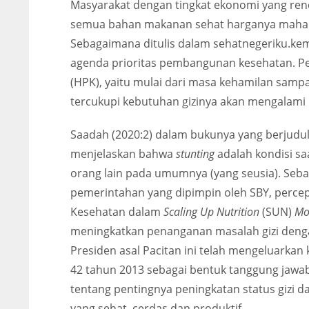
Masyarakat dengan tingkat ekonomi yang ren
semua bahan makanan sehat harganya mahal. 
Sebagaimana ditulis dalam sehatnegeriku.ke
agenda prioritas pembangunan kesehatan. Pe
(HPK), yaitu mulai dari masa kehamilan samp
tercukupi kebutuhan gizinya akan mengalam
Saadah (2020:2) dalam bukunya yang berjudu
menjelaskan bahwa
stunting
adalah kondisi sa
orang lain pada umumnya (yang seusia). Seb
pemerintahan yang dipimpin oleh SBY, percep
Kesehatan dalam
Scaling Up Nutrition
(SUN)
Mo
meningkatkan penanganan masalah gizi denga
Presiden asal Pacitan ini telah mengeluarkan
42 tahun 2013 sebagai bentuk tanggung jaw
tentang pentingnya peningkatan status gizi
yang sehat, cerdas dan produktif.