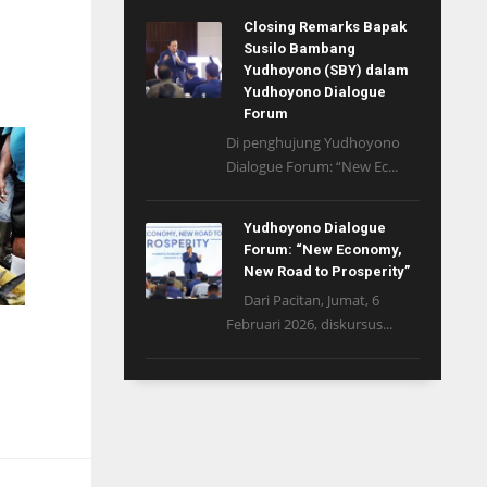
Closing Remarks Bapak
Susilo Bambang
Yudhoyono (SBY) dalam
Yudhoyono Dialogue
Forum
Di penghujung Yudhoyono
Dialogue Forum: “New Ec...
Yudhoyono Dialogue
Forum: “New Economy,
New Road to Prosperity”
Dari Pacitan, Jumat, 6
Februari 2026, diskursus...