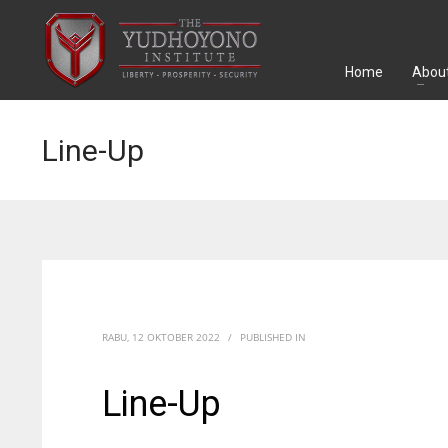
Home
About
Line-Up
RABU, 12 OKTOBER 2022
/
PUBLISHED IN
Line-Up