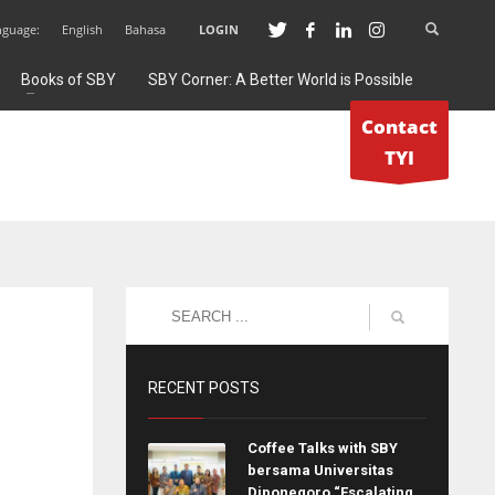
nguage:
English
Bahasa
LOGIN
Books of SBY
SBY Corner: A Better World is Possible
Contact
TYI
RECENT POSTS
Coffee Talks with SBY
bersama Universitas
Diponegoro “Escalating