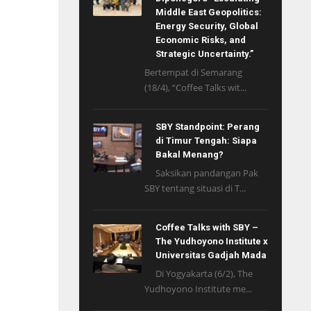
Middle East Geopolitics:
Energy Security, Global
Economic Risks, and
Strategic Uncertainty.”
Bertempat di Semarang
(18/4), “Coffee Talks wit...
SBY Standpoint: Perang
di Timur Tengah: Siapa
Bakal Menang?
Saksikan pandangan Pak
SBY tentang situasi di T...
Coffee Talks with SBY –
The Yudhoyono Institute x
Universitas Gadjah Mada
Di Yogyakarta (6/2), The
Yudhoyono Institute me...