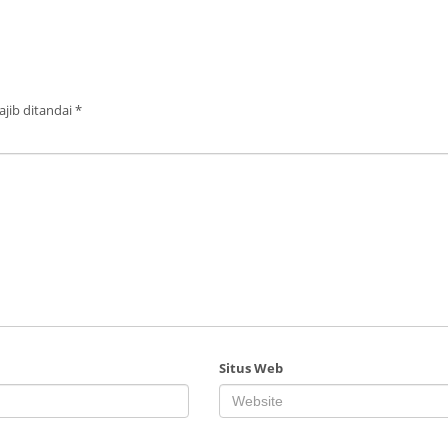
jib ditandai
*
Situs Web