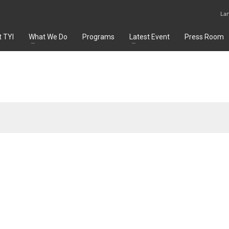
La
 TYI
What We Do
Programs
Latest Event
Press Room