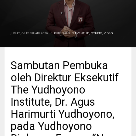
JUMAT, 06 FEBRUARI 2026
/
PUBLISHED IN
EVENT
,
ID
,
OTHERS
,
VIDEO
Sambutan Pembuka
oleh Direktur Eksekutif
The Yudhoyono
Institute, Dr. Agus
Harimurti Yudhoyono,
pada Yudhoyono