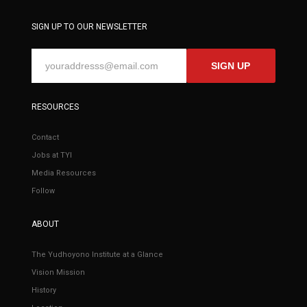
SIGN UP TO OUR NEWSLETTER
SIGN UP
RESOURCES
Contact
Jobs at TYI
Media Resources
Follow
ABOUT
The Yudhoyono Institute at a Glance
Vision Mission
History