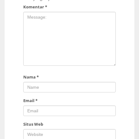
Komentar
*
Nama
*
Email
*
Situs Web