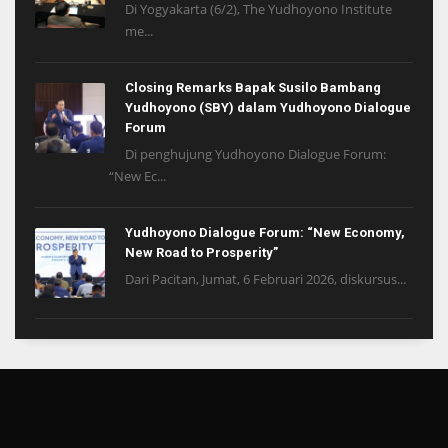
Di Yogyakarta (6/2), The Yudhoyono Institute
me...
Closing Remarks Bapak Susilo Bambang
Yudhoyono (SBY) dalam Yudhoyono Dialogue
Forum
Di penghujung Yudhoyono Dialogue Forum:
“New Ec...
Yudhoyono Dialogue Forum: “New Economy,
New Road to Prosperity”
Dari Pacitan, Jumat, 6 Februari 2026, diskursus...