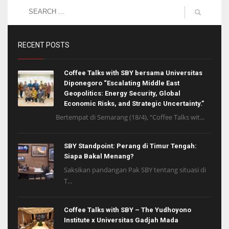
RECENT POSTS
Coffee Talks with SBY bersama Universitas
Diponegoro “Escalating Middle East
Geopolitics: Energy Security, Global
Economic Risks, and Strategic Uncertainty.”
Bertempat di Semarang (18/4), “Coffee Talks wit...
SBY Standpoint: Perang di Timur Tengah:
Siapa Bakal Menang?
Saksikan pandangan Pak SBY tentang situasi di
T...
Coffee Talks with SBY – The Yudhoyono
Institute x Universitas Gadjah Mada