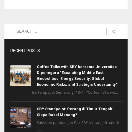
RECENT POSTS
Coffee Talks with SBY bersama Universitas
Diponegoro “Escalating Middle East
Geopolitics: Energy Security, Global
Economic Risks, and Strategic Uncertainty.”
Bertempat di Semarang (18/4), “Coffee Talks wit...
SBY Standpoint: Perang di Timur Tengah:
Siapa Bakal Menang?
Saksikan pandangan Pak SBY tentang situasi di
T...