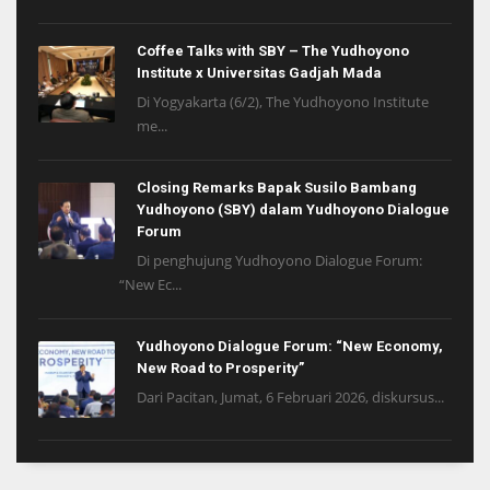
Coffee Talks with SBY – The Yudhoyono
Institute x Universitas Gadjah Mada
Di Yogyakarta (6/2), The Yudhoyono Institute
me...
Closing Remarks Bapak Susilo Bambang
Yudhoyono (SBY) dalam Yudhoyono Dialogue
Forum
Di penghujung Yudhoyono Dialogue Forum:
“New Ec...
Yudhoyono Dialogue Forum: “New Economy,
New Road to Prosperity”
Dari Pacitan, Jumat, 6 Februari 2026, diskursus...