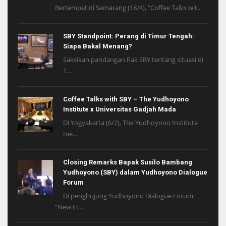
Bertempat di Semarang (18/4), “Coffee Talks wit...
SBY Standpoint: Perang di Timur Tengah:
Siapa Bakal Menang?
Saksikan pandangan Pak SBY tentang situasi di
T...
Coffee Talks with SBY – The Yudhoyono
Institute x Universitas Gadjah Mada
Di Yogyakarta (6/2), The Yudhoyono Institute
me...
Closing Remarks Bapak Susilo Bambang
Yudhoyono (SBY) dalam Yudhoyono Dialogue
Forum
Di penghujung Yudhoyono Dialogue Forum:
“New Ec...