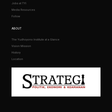
Jobs at TYI
Media Resources
Follow
ABOUT
The Yudhoyono Institute at a Glance
Vision Mission
History
Location