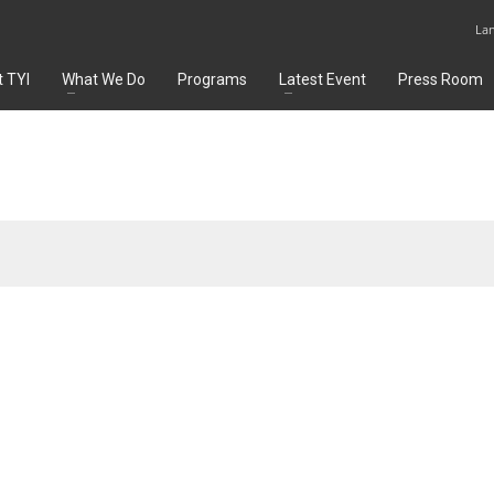
La
 TYI
What We Do
Programs
Latest Event
Press Room