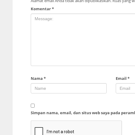
Alamat email Anda tidak akan dipublikasikan.
Ruas yang wa
Komentar
*
Nama
*
Email
*
Simpan nama, email, dan situs web saya pada peram