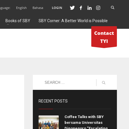
nguage:
English
Bahasa
LOGIN
Books of SBY
SBY Corner: A Better World is Possible
Contact
TYI
RECENT POSTS
Coffee Talks with SBY
bersama Universitas
Diponegoro “Escalating