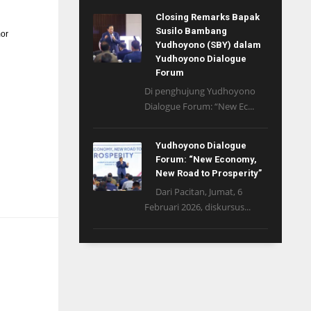
Closing Remarks Bapak
Susilo Bambang
or
Yudhoyono (SBY) dalam
Yudhoyono Dialogue
Forum
Di penghujung Yudhoyono
Dialogue Forum: “New Ec...
Yudhoyono Dialogue
Forum: “New Economy,
New Road to Prosperity”
Dari Pacitan, Jumat, 6
Februari 2026, diskursus...