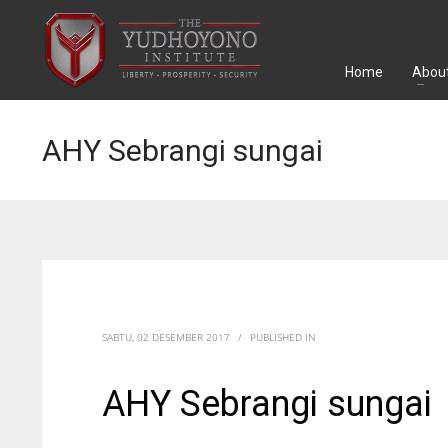
Home
About
AHY Sebrangi sungai
SABTU, 02 DESEMBER 2017
/
PUBLISHED IN
AHY Sebrangi sungai