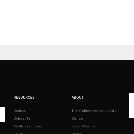
RESOURCES
ABOUT
Contact
The Yudhoyono Institute at a
Jobs at TYI
Glance
Media Resources
Vision Mission