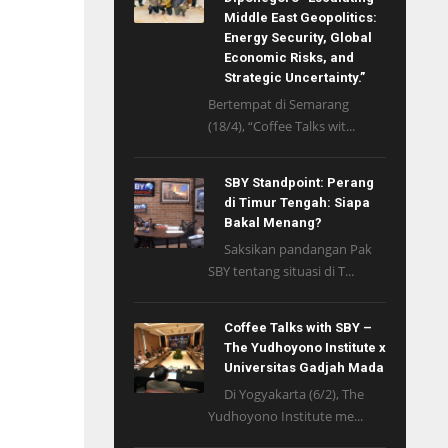
Middle East Geopolitics:
Energy Security, Global
Economic Risks, and
Strategic Uncertainty.”
Bertempat di Semarang
(18/4), “Coffee Talks wit...
SBY Standpoint: Perang
di Timur Tengah: Siapa
Bakal Menang?
Saksikan pandangan Pak
SBY tentang situasi di T...
Coffee Talks with SBY –
The Yudhoyono Institute x
Universitas Gadjah Mada
Di Yogyakarta (6/2), The
Yudhoyono Institute me...