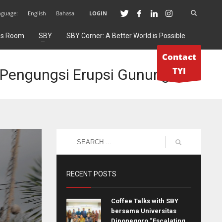
nguage:
English
Bahasa
LOGIN
ss Room
SBY
SBY Corner: A Better World is Possible
Contact
TYI
 Pengungsi Erupsi Gunung
RECENT POSTS
Coffee Talks with SBY
bersama Universitas
Diponegoro “Escalating