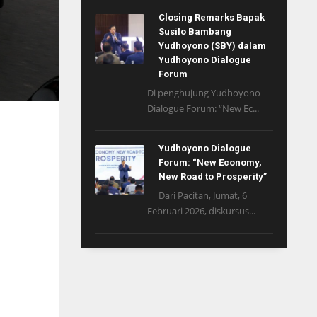
Closing Remarks Bapak
Susilo Bambang
Yudhoyono (SBY) dalam
Yudhoyono Dialogue
Forum
Di penghujung Yudhoyono
Dialogue Forum: “New Ec...
Yudhoyono Dialogue
Forum: “New Economy,
New Road to Prosperity”
Dari Pacitan, Jumat, 6
Februari 2026, diskursus...