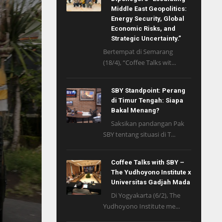
Middle East Geopolitics:
Energy Security, Global
Economic Risks, and
Strategic Uncertainty.”
Bertempat di Semarang
(18/4), “Coffee Talks wit...
SBY Standpoint: Perang
di Timur Tengah: Siapa
Bakal Menang?
Saksikan pandangan Pak
SBY tentang situasi di T...
Coffee Talks with SBY –
The Yudhoyono Institute x
Universitas Gadjah Mada
Di Yogyakarta (6/2), The
Yudhoyono Institute me...