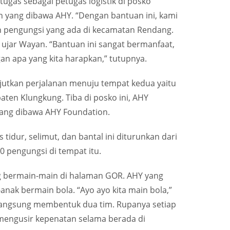
ugas sebagai petugas logistik di posko
yang dibawa AHY. “Dengan bantuan ini, kami
h pengungsi yang ada di kecamatan Rendang.
” ujar Wayan. “Bantuan ini sangat bermanfaat,
n apa yang kita harapkan,” tutupnya.
utkan perjalanan menuju tempat kedua yaitu
en Klungkung. Tiba di posko ini, AHY
ang dibawa AHY Foundation.
idur, selimut, dan bantal ini diturunkan dari
0 pengungsi di tempat itu.
g bermain-main di halaman GOR. AHY yang
ak bermain bola. “Ayo ayo kita main bola,”
langsung membentuk dua tim. Rupanya setiap
 mengusir kepenatan selama berada di