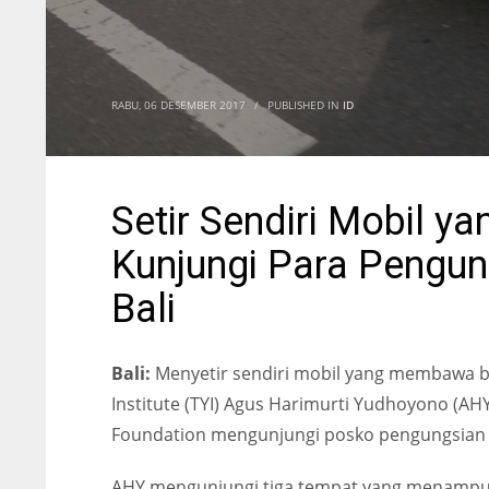
RABU, 06 DESEMBER 2017
/
PUBLISHED IN
ID
Setir Sendiri Mobil 
Kunjungi Para Pengun
Bali
Bali:
Menyetir sendiri mobil yang membawa b
Institute (TYI) Agus Harimurti Yudhoyono (A
Foundation mengunjungi posko pengungsian er
AHY mengunjungi tiga tempat yang menampu