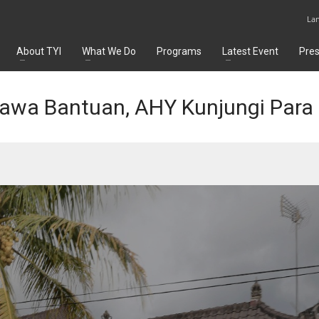
La
About TYI
What We Do
Programs
Latest Event
Pre
bawa Bantuan, AHY Kunjungi Para