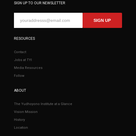
SIGN UP TO OUR NEWSLETTER
SIGN UP
RESOURCES
Contact
Jobs at TYI
Media Resources
Follow
ABOUT
The Yudhoyono Institute at a Glance
Vision Mission
History
Location