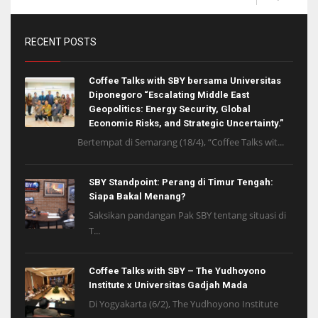
RECENT POSTS
Coffee Talks with SBY bersama Universitas
Diponegoro “Escalating Middle East
Geopolitics: Energy Security, Global
Economic Risks, and Strategic Uncertainty.”
Bertempat di Semarang (18/4), “Coffee Talks wit...
SBY Standpoint: Perang di Timur Tengah:
Siapa Bakal Menang?
Saksikan pandangan Pak SBY tentang situasi di
T...
Coffee Talks with SBY – The Yudhoyono
Institute x Universitas Gadjah Mada
Di Yogyakarta (6/2), The Yudhoyono Institute