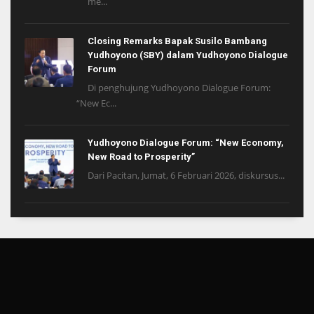
me...
Closing Remarks Bapak Susilo Bambang
Yudhoyono (SBY) dalam Yudhoyono Dialogue
Forum
Di penghujung Yudhoyono Dialogue Forum:
“New Ec...
Yudhoyono Dialogue Forum: “New Economy,
New Road to Prosperity”
Dari Pacitan, Jumat, 6 Februari 2026, diskursus...