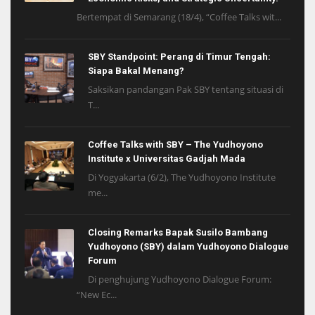
Bertempat di Semarang (18/4), “Coffee Talks wit...
SBY Standpoint: Perang di Timur Tengah:
Siapa Bakal Menang?
Saksikan pandangan Pak SBY tentang situasi di
T...
Coffee Talks with SBY – The Yudhoyono
Institute x Universitas Gadjah Mada
Di Yogyakarta (6/2), The Yudhoyono Institute
me...
Closing Remarks Bapak Susilo Bambang
Yudhoyono (SBY) dalam Yudhoyono Dialogue
Forum
Di penghujung Yudhoyono Dialogue Forum:
“New Ec...