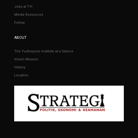
Jobs at TYI
Media Resources
Follow
ABOUT
The Yudhoyono Institute at a Glance
Vision Mission
History
Location