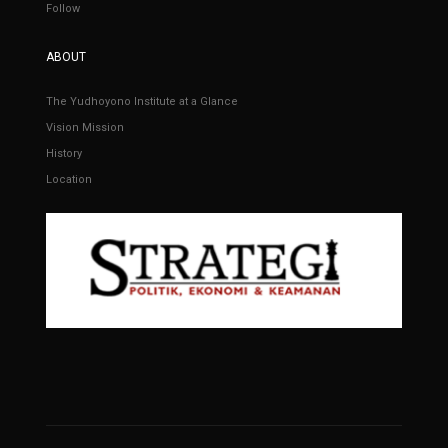
Follow
ABOUT
The Yudhoyono Institute at a Glance
Vision Mission
History
Location