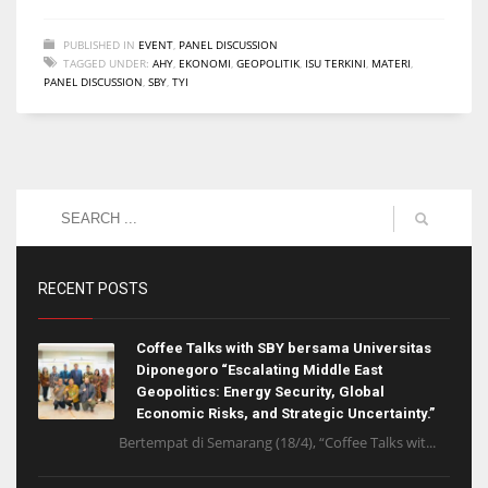
PUBLISHED IN
EVENT
,
PANEL DISCUSSION
TAGGED UNDER:
AHY
,
EKONOMI
,
GEOPOLITIK
,
ISU TERKINI
,
MATERI
,
PANEL DISCUSSION
,
SBY
,
TYI
RECENT POSTS
Coffee Talks with SBY bersama Universitas
Diponegoro “Escalating Middle East
Geopolitics: Energy Security, Global
Economic Risks, and Strategic Uncertainty.”
Bertempat di Semarang (18/4), “Coffee Talks wit...