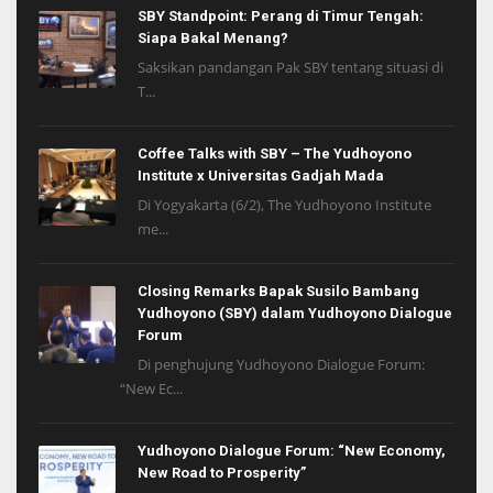
SBY Standpoint: Perang di Timur Tengah:
Siapa Bakal Menang?
Saksikan pandangan Pak SBY tentang situasi di
T...
Coffee Talks with SBY – The Yudhoyono
Institute x Universitas Gadjah Mada
Di Yogyakarta (6/2), The Yudhoyono Institute
me...
Closing Remarks Bapak Susilo Bambang
Yudhoyono (SBY) dalam Yudhoyono Dialogue
Forum
Di penghujung Yudhoyono Dialogue Forum:
“New Ec...
Yudhoyono Dialogue Forum: “New Economy,
New Road to Prosperity”