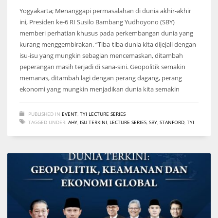
Yogyakarta; Menanggapi permasalahan di dunia akhir-akhir
ini, Presiden ke-6 RI Susilo Bambang Yudhoyono (SBY)
memberi perhatian khusus pada perkembangan dunia yang
kurang menggembirakan. “Tiba-tiba dunia kita dijejali dengan
isu-isu yang mungkin sebagian mencemaskan, ditambah
peperangan masih terjadi di sana-sini. Geopolitik semakin
memanas, ditambah lagi dengan perang dagang, perang
ekonomi yang mungkin menjadikan dunia kita semakin
PUBLISHED IN
EVENT
,
TYI LECTURE SERIES
TAGGED UNDER:
AHY
,
ISU TERKINI
,
LECTURE SERIES
,
SBY
,
STANFORD
,
TYI