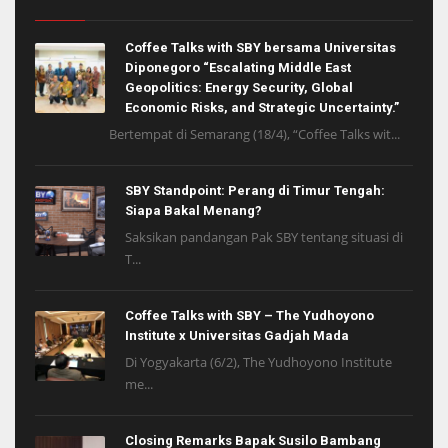
Coffee Talks with SBY bersama Universitas
Diponegoro “Escalating Middle East
Geopolitics: Energy Security, Global
Economic Risks, and Strategic Uncertainty.”
Bertempat di Semarang (18/4), “Coffee Talks wit...
SBY Standpoint: Perang di Timur Tengah:
Siapa Bakal Menang?
Saksikan pandangan Pak SBY tentang situasi di
T...
Coffee Talks with SBY – The Yudhoyono
Institute x Universitas Gadjah Mada
Di Yogyakarta (6/2), The Yudhoyono Institute
me...
Closing Remarks Bapak Susilo Bambang