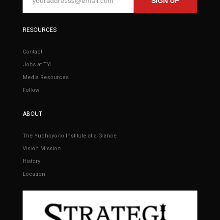
SIGN UP
RESOURCES
Contact
Jobs at TYI
Media Resources
Follow
ABOUT
The Yudhoyono Institute at a Glance
Vision Mission
History
Location