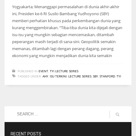
Yogyakarta; Menanggapi permasalahan di dunia akhir-akhir
ini, Presiden ke-6 RI Susilo Bambang Yudhoyono (SBY)
memberi perhatian khusus pada perkembangan dunia yang
kurang menggembirakan. “Tiba-tiba dunia kita dijejali dengan
isu-isu yang mungkin sebagian mencemaskan, ditambah
peperangan masih terjadi di sana-sini. Geopolitik semakin
memanas, ditambah lagi dengan perang dagang, perang
ekonomi yang mungkin menjadikan dunia kita semakin
PUBLISHED IN
EVENT
,
TYI LECTURE SERIES
TAGGED UNDER:
AHY
,
ISU TERKINI
,
LECTURE SERIES
,
SBY
,
STANFORD
,
TYI
RECENT POSTS