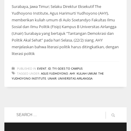
Surabaya, Jawa Timur; Selaku Direktur Eksekutif The
Yudhoyono Institute, Agus Harimurti Yudhoyono (AHY),
memberikan kuliah umum di Aulo Soetandyo Fakultas Ilmu
Sosial dan Ilmu Politik (Fisip) Kampus B Universitas Airlangga
(Unair) Surabaya yang bertajuk “Tantangan Demokrasi dan
Politik Akal Sehat” pada hari Selasa, (22/2) siang. AHY
menjelaskan bahwa literasi politik harus ditingkatkan, dengan
literasi politik
PUBLISHED IN
EVENT
,
ID
,
TYI GOES TO CAMPUS
TAGGED UNDER:
AGUS YUDHOYONO
,
AHY
,
KULIAH UMUM
,
THE
YUDHOYONO INSTITUTE
,
UNAIR
,
UNIVERSITAS AIRLANGGA