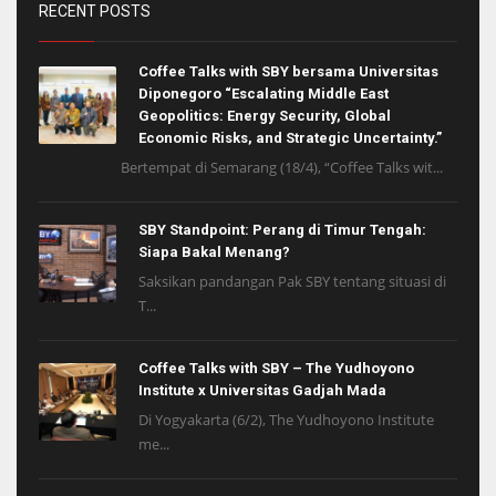
RECENT POSTS
Coffee Talks with SBY bersama Universitas
Diponegoro “Escalating Middle East
Geopolitics: Energy Security, Global
Economic Risks, and Strategic Uncertainty.”
Bertempat di Semarang (18/4), “Coffee Talks wit...
SBY Standpoint: Perang di Timur Tengah:
Siapa Bakal Menang?
Saksikan pandangan Pak SBY tentang situasi di
T...
Coffee Talks with SBY – The Yudhoyono
Institute x Universitas Gadjah Mada
Di Yogyakarta (6/2), The Yudhoyono Institute
me...