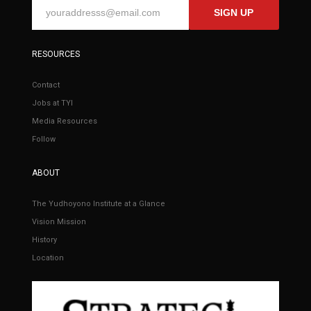
SIGN UP
RESOURCES
Contact
Jobs at TYI
Media Resources
Follow
ABOUT
The Yudhoyono Institute at a Glance
Vision Mission
History
Location