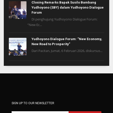
Closing Remarks Bapak Susilo Bambang
Yudhoyono (SBY) dalam Yudhoyono Dialogue
Forum
Di penghujung Yudhoyono Dialogue Forum:
“New Ec...
Yudhoyono Dialogue Forum: “New Economy,
New Road to Prosperity”
Dari Pacitan, Jumat, 6 Februari 2026, diskursus...
SIGN UP TO OUR NEWSLETTER