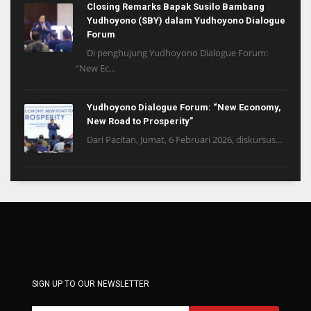
Closing Remarks Bapak Susilo Bambang
Yudhoyono (SBY) dalam Yudhoyono Dialogue
Forum
Di penghujung Yudhoyono Dialogue Forum:
“New Ec...
Yudhoyono Dialogue Forum: “New Economy,
New Road to Prosperity”
Dari Pacitan, Jumat, 6 Februari 2026, diskursus...
SIGN UP TO OUR NEWSLETTER