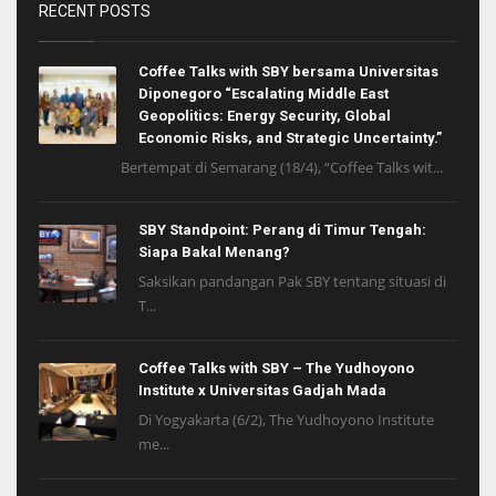
RECENT POSTS
Coffee Talks with SBY bersama Universitas
Diponegoro “Escalating Middle East
Geopolitics: Energy Security, Global
Economic Risks, and Strategic Uncertainty.”
Bertempat di Semarang (18/4), “Coffee Talks wit...
SBY Standpoint: Perang di Timur Tengah:
Siapa Bakal Menang?
Saksikan pandangan Pak SBY tentang situasi di
T...
Coffee Talks with SBY – The Yudhoyono
Institute x Universitas Gadjah Mada
Di Yogyakarta (6/2), The Yudhoyono Institute
me...