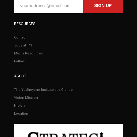
SIGN UP
RESOURCES
Contact
Jobs at TYI
Media Resources
Follow
ABOUT
The Yudhoyono Institute at a Glance
Vision Mission
History
Location