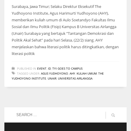
Surabaya, Jawa Timur; Selaku Direktur Eksekutif The
Yudhoyono Institute, Agus Harimurti Yudhoyono (AHY),
memberikan kuliah umum di Aulo Soetandyo Fakultas Ilmu
Sosial dan Ilmu Politik (Fisip) Kampus B Universitas Airlangga
(Unair) Surabaya yang bertajuk “Tantangan Demokrasi dan
Politik Akal Sehat” pada hari Selasa, (22/2) siang. AHY
menjelaskan bahwa literasi politik harus ditingkatkan, dengan
literasi politik
PUBLISHED IN
EVENT
,
ID
,
TYI GOES TO CAMPUS
TAGGED UNDER:
AGUS YUDHOYONO
,
AHY
,
KULIAH UMUM
,
THE
YUDHOYONO INSTITUTE
,
UNAIR
,
UNIVERSITAS AIRLANGGA