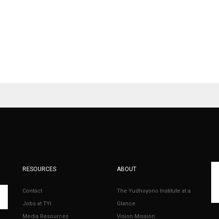
RESOURCES
ABOUT
Contact
The Yudhoyono Institute at a
Jobs at TYI
Glance
Media Resources
Vision Mission