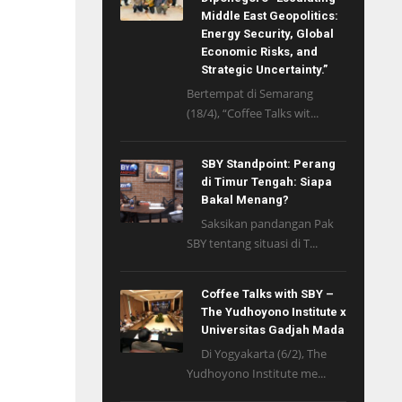
Middle East Geopolitics:
Energy Security, Global
Economic Risks, and
Strategic Uncertainty.”
Bertempat di Semarang
(18/4), “Coffee Talks wit...
SBY Standpoint: Perang
di Timur Tengah: Siapa
Bakal Menang?
Saksikan pandangan Pak
SBY tentang situasi di T...
Coffee Talks with SBY –
The Yudhoyono Institute x
Universitas Gadjah Mada
Di Yogyakarta (6/2), The
Yudhoyono Institute me...