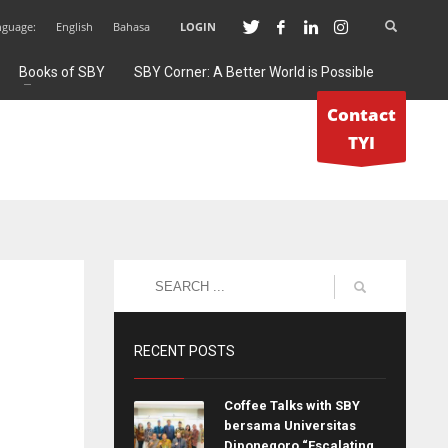
nguage:
English
Bahasa
LOGIN
Books of SBY
SBY Corner: A Better World is Possible
Contact
TYI
RECENT POSTS
Coffee Talks with SBY
bersama Universitas
Diponegoro “Escalating