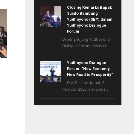
Closing Remarks Bapak
Susilo Bambang
Yudhoyono (SBY) dalam
Yudhoyono Dialogue
Forum
Di penghujung Yudhoyono
Dialogue Forum: “New Ec...
Yudhoyono Dialogue
Forum: “New Economy,
New Road to Prosperity”
Dari Pacitan, Jumat, 6
Februari 2026, diskursus...