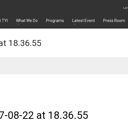
La
 TYI
What We Do
Programs
Latest Event
Press Room
t 18.36.55
-08-22 at 18.36.55