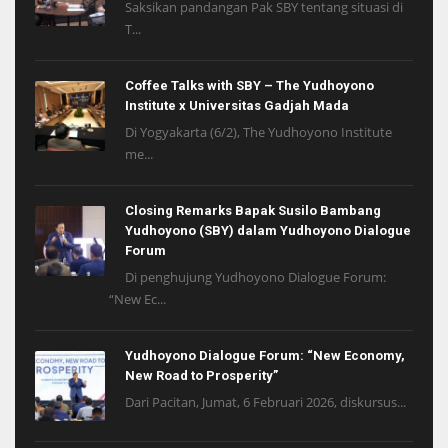
Saksikan pandangan Pak SBY tentang situasi di
T...
Coffee Talks with SBY – The Yudhoyono
Institute x Universitas Gadjah Mada
Di Yogyakarta (6/2), The Yudhoyono Institute
me...
Closing Remarks Bapak Susilo Bambang
Yudhoyono (SBY) dalam Yudhoyono Dialogue
Forum
Di penghujung Yudhoyono Dialogue Forum:
“New Ec...
Yudhoyono Dialogue Forum: “New Economy,
New Road to Prosperity”
Dari Pacitan, Jumat, 6 Februari 2026, diskursus...