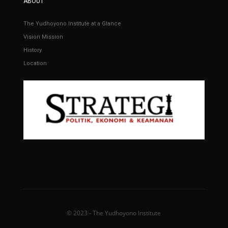
ABOUT
The Yudhoyono Institute at a Glance
Vision Mission
History
Location
© 2023 - The Yudhoyono Institute