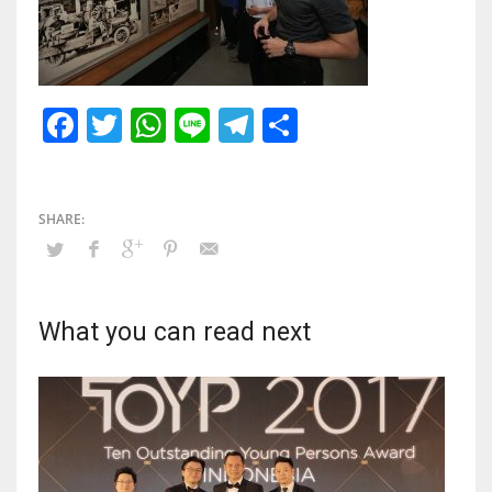
Facebook
Twitter
WhatsApp
Line
Telegram
Share
What you can read next