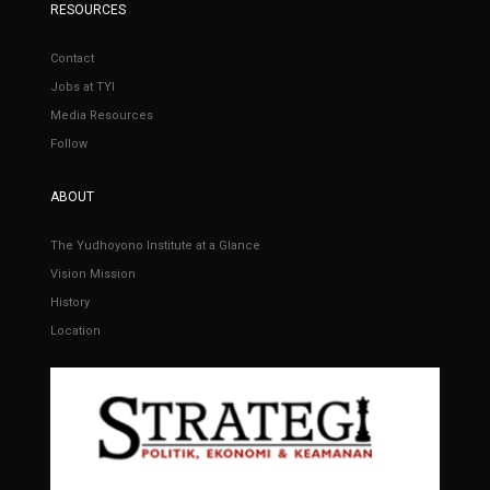
RESOURCES
Contact
Jobs at TYI
Media Resources
Follow
ABOUT
The Yudhoyono Institute at a Glance
Vision Mission
History
Location