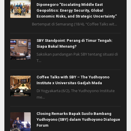
Diponegoro “Escalating Middle East
Geopolitics: Energy Security, Global
Economic Risks, and Strategic Uncertainty.”
Bertempat di Semarang (18/4), “Coffee Talks wit...
SBY Standpoint: Perang di Timur Tengah:
Siapa Bakal Menang?
Saksikan pandangan Pak SBY tentang situasi di
T...
Coffee Talks with SBY – The Yudhoyono
Institute x Universitas Gadjah Mada
Di Yogyakarta (6/2), The Yudhoyono Institute
me...
Closing Remarks Bapak Susilo Bambang
Yudhoyono (SBY) dalam Yudhoyono Dialogue
Forum