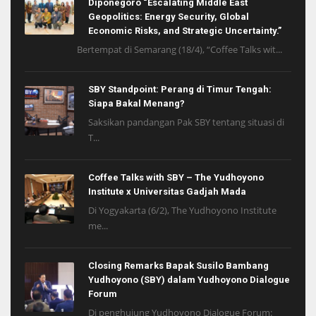
Diponegoro “Escalating Middle East
Geopolitics: Energy Security, Global
Economic Risks, and Strategic Uncertainty.”
Bertempat di Semarang (18/4), “Coffee Talks wit...
SBY Standpoint: Perang di Timur Tengah:
Siapa Bakal Menang?
Saksikan pandangan Pak SBY tentang situasi di
T...
Coffee Talks with SBY – The Yudhoyono
Institute x Universitas Gadjah Mada
Di Yogyakarta (6/2), The Yudhoyono Institute
me...
Closing Remarks Bapak Susilo Bambang
Yudhoyono (SBY) dalam Yudhoyono Dialogue
Forum
Di penghujung Yudhoyono Dialogue Forum: