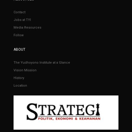
Contact
Jobs at TYI
Media Resources
Follow
ABOUT
The Yudhoyono Institute at a Glance
Vision Mission
History
Location