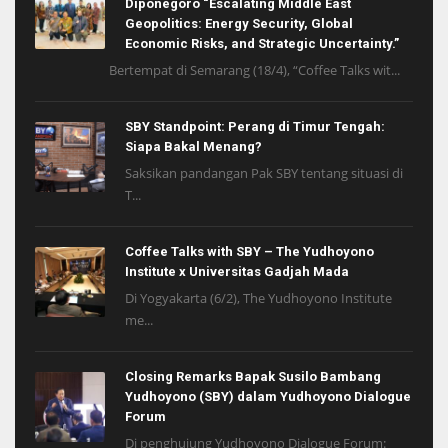
Diponegoro “Escalating Middle East
Geopolitics: Energy Security, Global
Economic Risks, and Strategic Uncertainty.”
Bertempat di Semarang (18/4), “Coffee Talks wit...
SBY Standpoint: Perang di Timur Tengah:
Siapa Bakal Menang?
Saksikan pandangan Pak SBY tentang situasi di
T...
Coffee Talks with SBY – The Yudhoyono
Institute x Universitas Gadjah Mada
Di Yogyakarta (6/2), The Yudhoyono Institute
me...
Closing Remarks Bapak Susilo Bambang
Yudhoyono (SBY) dalam Yudhoyono Dialogue
Forum
Di penghujung Yudhoyono Dialogue Forum: