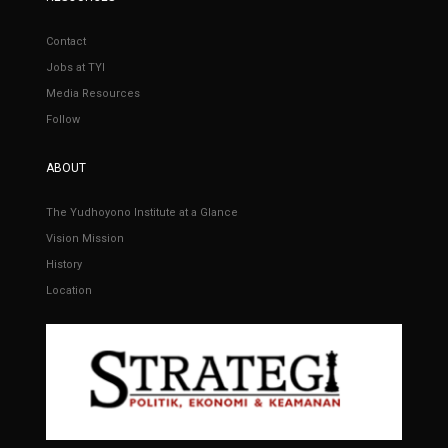
Contact
Jobs at TYI
Media Resources
Follow
ABOUT
The Yudhoyono Institute at a Glance
Vision Mission
History
Location