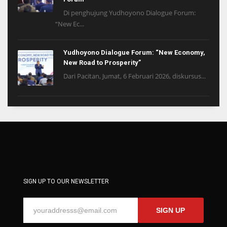
Di penghujung Yudhoyono Dialogue Forum:
“New Ec...
Yudhoyono Dialogue Forum: “New Economy,
New Road to Prosperity”
Dari Pacitan, Jumat, 6 Februari 2026, diskursus...
SIGN UP TO OUR NEWSLETTER
SIGN UP