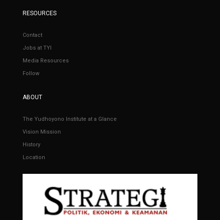
RESOURCES
Contact
Jobs at TYI
Media Resources
Follow
ABOUT
The Yudhoyono Institute at a Glance
Vision Mission
History
Location