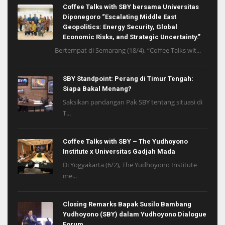
Coffee Talks with SBY bersama Universitas
Diponegoro “Escalating Middle East
Geopolitics: Energy Security, Global
Economic Risks, and Strategic Uncertainty.”
Bertempat di Semarang (18/4), “Coffee Talks wit...
SBY Standpoint: Perang di Timur Tengah:
Siapa Bakal Menang?
Saksikan pandangan Pak SBY tentang situasi di
T...
Coffee Talks with SBY – The Yudhoyono
Institute x Universitas Gadjah Mada
Di Yogyakarta (6/2), The Yudhoyono Institute
me...
Closing Remarks Bapak Susilo Bambang
Yudhoyono (SBY) dalam Yudhoyono Dialogue
Forum