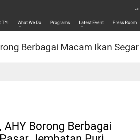
La
 TYI
What We Do
Programs
Latest Event
Press Room
rong Berbagai Macam Ikan Segar 
, AHY Borong Berbagai
 Pasar Jembatan Puri