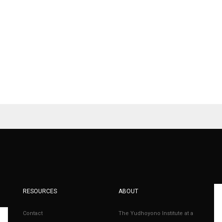
RESOURCES
ABOUT
Contact
The Yudhoyono Institute at a