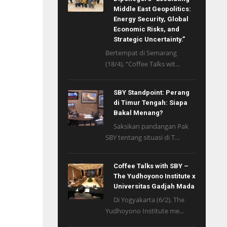
Middle East Geopolitics:
Energy Security, Global
Economic Risks, and
Strategic Uncertainty.”
Bertempat di Semarang
(18/4), “Coffee Talks wit...
SBY Standpoint: Perang
di Timur Tengah: Siapa
Bakal Menang?
Saksikan pandangan Pak
SBY tentang situasi di T...
Coffee Talks with SBY –
The Yudhoyono Institute x
Universitas Gadjah Mada
Di Yogyakarta (6/2), The
Yudhoyono Institute me...