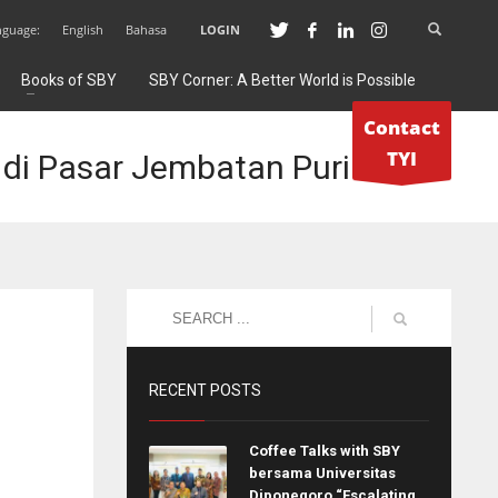
nguage:
English
Bahasa
LOGIN
Books of SBY
SBY Corner: A Better World is Possible
Contact
TYI
di Pasar Jembatan Puri
RECENT POSTS
Coffee Talks with SBY
bersama Universitas
Diponegoro “Escalating