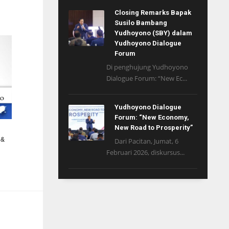
Closing Remarks Bapak
Susilo Bambang
Yudhoyono (SBY) dalam
Yudhoyono Dialogue
Forum
Di penghujung Yudhoyono
Dialogue Forum: “New Ec...
Yudhoyono Dialogue
Forum: “New Economy,
New Road to Prosperity”
 &
Dari Pacitan, Jumat, 6
Februari 2026, diskursus...