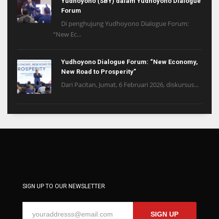
Yudhoyono (SBY) dalam Yudhoyono Dialogue
Forum
Di penghujung Yudhoyono Dialogue Forum:
“New Ec...
Yudhoyono Dialogue Forum: “New Economy,
New Road to Prosperity”
Dari Pacitan, Jumat, 6 Februari 2026, diskursus...
SIGN UP TO OUR NEWSLETTER
SIGN UP