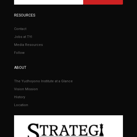
RESOURCES
Contact
Jobs at TYI
Media Resources
Follow
ABOUT
The Yudhoyono Institute at a Glance
Vision Mission
History
Location