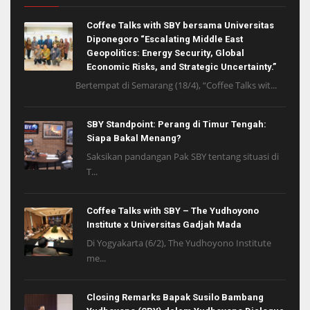
Coffee Talks with SBY bersama Universitas
Diponegoro “Escalating Middle East
Geopolitics: Energy Security, Global
Economic Risks, and Strategic Uncertainty.”
Bertempat di Semarang (18/4), “Coffee Talks wit...
SBY Standpoint: Perang di Timur Tengah:
Siapa Bakal Menang?
Saksikan pandangan Pak SBY tentang situasi di
T...
Coffee Talks with SBY – The Yudhoyono
Institute x Universitas Gadjah Mada
Di Yogyakarta (6/2), The Yudhoyono Institute
me...
Closing Remarks Bapak Susilo Bambang