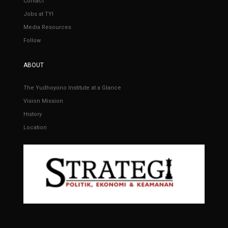
Contact
Jobs at TYI
Media Resources
Follow
ABOUT
The Yudhoyono Institute at a Glance
Vision Mission
History
Location