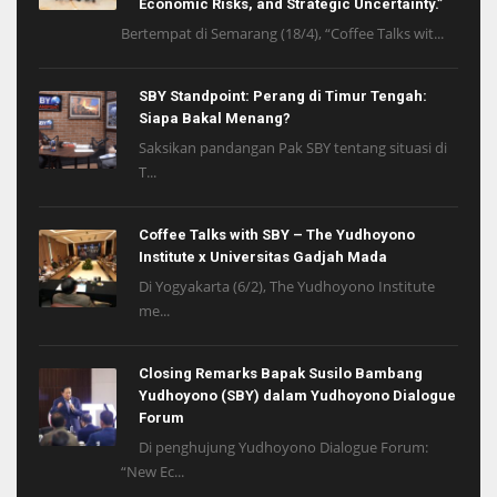
Economic Risks, and Strategic Uncertainty.”
Bertempat di Semarang (18/4), “Coffee Talks wit...
SBY Standpoint: Perang di Timur Tengah:
Siapa Bakal Menang?
Saksikan pandangan Pak SBY tentang situasi di
T...
Coffee Talks with SBY – The Yudhoyono
Institute x Universitas Gadjah Mada
Di Yogyakarta (6/2), The Yudhoyono Institute
me...
Closing Remarks Bapak Susilo Bambang
Yudhoyono (SBY) dalam Yudhoyono Dialogue
Forum
Di penghujung Yudhoyono Dialogue Forum:
“New Ec...