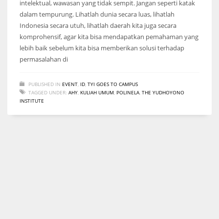
intelektual, wawasan yang tidak sempit. Jangan seperti katak
dalam tempurung. Lihatlah dunia secara luas, lihatlah
Indonesia secara utuh, lihatlah daerah kita juga secara
komprohensif, agar kita bisa mendapatkan pemahaman yang
lebih baik sebelum kita bisa memberikan solusi terhadap
permasalahan di
PUBLISHED IN
EVENT
,
ID
,
TYI GOES TO CAMPUS
TAGGED UNDER:
AHY
,
KULIAH UMUM
,
POLINELA
,
THE YUDHOYONO
INSTITUTE