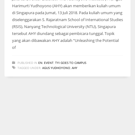
Harimurti Yudhoyono (AHY) akan memberikan kuliah umum
di Singapura pada Jumat, 13 Juli 2018. Pada kuliah umum yang
diselenggarakan S. Rajaratnam School of International Studies
(RSIS), Nanyang Technological University (NTU), Singapura
tersebut AHY diundang sebagai pembicara tunggal. Topik
yang akan dibawakan AHY adalah “Unleashing the Potential
of
PUBLISHED IN
EN
,
EVENT
,
TYI GOES TO CAMPUS
TAGGED UNDER:
AGUS YUDHOYONO
,
AHY