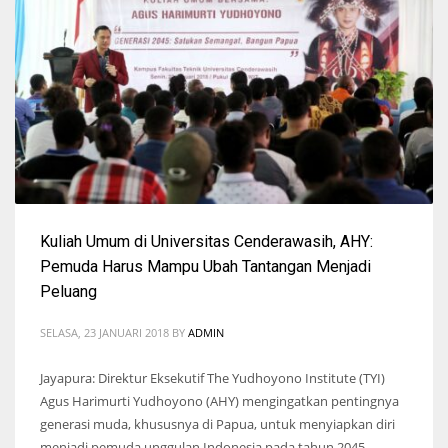
Kuliah Umum di Universitas Cenderawasih, AHY:
Pemuda Harus Mampu Ubah Tantangan Menjadi
Peluang
SELASA, 23 JANUARI 2018
BY
ADMIN
Jayapura: Direktur Eksekutif The Yudhoyono Institute (TYI)
Agus Harimurti Yudhoyono (AHY) mengingatkan pentingnya
generasi muda, khususnya di Papua, untuk menyiapkan diri
menjadi pemuda unggulan Indonesia pada tahun 2045