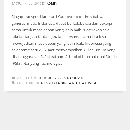
SABTU, 14 JULI 2018
BY
ADMIN
Singapura: Agus Harimurti Yudhoyono optimis bahwa
generasi muda Indonesia dapat berkolaborasi dan bekerja
sama untuk masa depan yang lebih baik. “Pasti akan selalu
ada tantangan-tantangan, tapi bersama-sama kita bisa
mewujudkan masa depan yang lebih baik, Indonesia yang
sejahtera,” seru AHY saat menyampaikan kuliah umum yang
diselenggarakan S. Rajaratnam School of International Studies
(RSIS), Nanyang Technological
PUBLISHED IN
EN
,
EVENT
,
TYI GOES TO CAMPUS
TAGGED UNDER:
AGUS YUDHOYONO
,
AHY
,
KULIAH UMUM