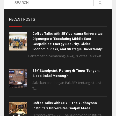
RECENT POSTS
Coffee Talks with SBY bersama Universitas
Diponegoro “Escalating Middle East
Geopolitics: Energy Security, Global
Economic Risks, and Strategic Uncertainty.”
Bertempat di Semarang (18/4), “Coffee Talks wit...
SBY Standpoint: Perang di Timur Tengah:
Siapa Bakal Menang?
Saksikan pandangan Pak SBY tentang situasi di
T...
Coffee Talks with SBY – The Yudhoyono
Institute x Universitas Gadjah Mada
Di Yogyakarta (6/2), The Yudhoyono Institute