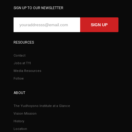
SIGN UP TO OUR NEWSLETTER
SIGN UP
RESOURCES
Contact
Jobs at TYI
Media Resources
Follow
ABOUT
The Yudhoyono Institute at a Glance
Vision Mission
History
Location