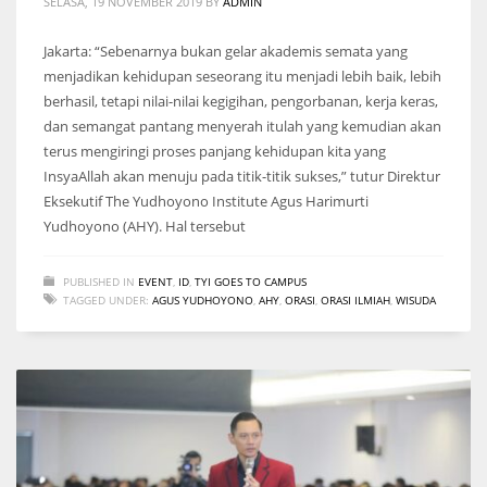
SELASA, 19 NOVEMBER 2019
BY
ADMIN
Jakarta: “Sebenarnya bukan gelar akademis semata yang
menjadikan kehidupan seseorang itu menjadi lebih baik, lebih
berhasil, tetapi nilai-nilai kegigihan, pengorbanan, kerja keras,
dan semangat pantang menyerah itulah yang kemudian akan
terus mengiringi proses panjang kehidupan kita yang
InsyaAllah akan menuju pada titik-titik sukses,” tutur Direktur
Eksekutif The Yudhoyono Institute Agus Harimurti
Yudhoyono (AHY). Hal tersebut
PUBLISHED IN
EVENT
,
ID
,
TYI GOES TO CAMPUS
TAGGED UNDER:
AGUS YUDHOYONO
,
AHY
,
ORASI
,
ORASI ILMIAH
,
WISUDA