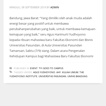
MINGGU, 08 SEPTEMBER 2019
BY
ADMIN
Bandung, Jawa Barat: “Yang dimiliki oleh anak muda adalah
energi besar yang positif untuk membawa
perubahanperubahan yang baik, untuk membawa kemajuan-
kemajuan yang baik,” seru Agus Harimurti Yudhoyono
kepada ribuan mahasiwa baru Fakultas Ekonomi dan Bisnis
Universitas Pasundan, di Aula Universitas Pasundan
Tamansari, Sabtu (7/9) siang. Dalam acara Pengenalan
Kehidupan Kampus bagi Mahasiswa Baru Fakultas Ekonomi
PUBLISHED IN
EVENT
,
TYI GOES TO CAMPUS
TAGGED UNDER:
AGUS YUDHOYONO
,
AHY
,
KULIAH UMUM
,
THE
YUDHOYONO INSTITUTE
,
UNIVERSITAS PASUNDAN
,
UNPAS BANDUNG