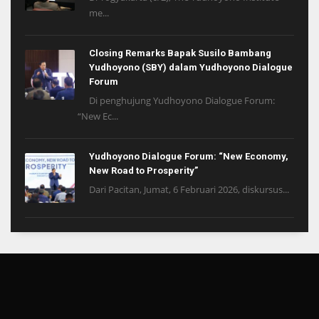
me...
Closing Remarks Bapak Susilo Bambang
Yudhoyono (SBY) dalam Yudhoyono Dialogue
Forum
Di penghujung Yudhoyono Dialogue Forum:
“New Ec...
Yudhoyono Dialogue Forum: “New Economy,
New Road to Prosperity”
Dari Pacitan, Jumat, 6 Februari 2026, diskursus...