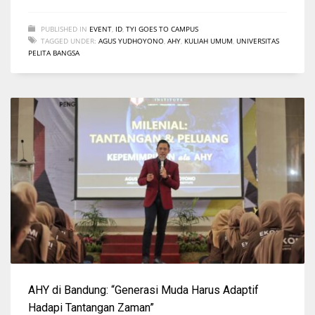
PUBLISHED IN
EVENT
,
ID
,
TYI GOES TO CAMPUS
TAGGED UNDER:
AGUS YUDHOYONO
,
AHY
,
KULIAH UMUM
,
UNIVERSITAS
PELITA BANGSA
AHY di Bandung: “Generasi Muda Harus Adaptif
Hadapi Tantangan Zaman”