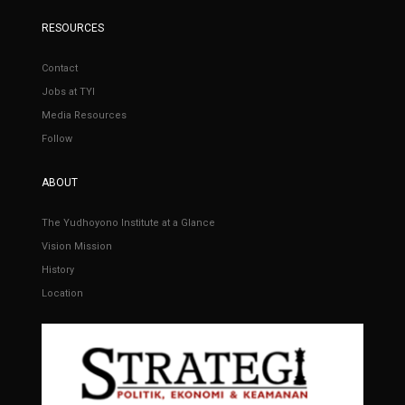
RESOURCES
Contact
Jobs at TYI
Media Resources
Follow
ABOUT
The Yudhoyono Institute at a Glance
Vision Mission
History
Location