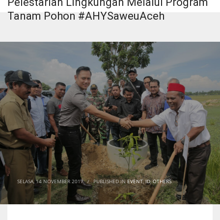
Pelestarian Lingkungan Melalui Program
Tanam Pohon #AHYSaweuAceh
SELASA, 14 NOVEMBER 2017
/
PUBLISHED IN
EVENT
,
ID
,
OTHERS