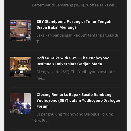
Bertempat di Semarang (18/4), “Coffee Talks wit...
SBY Standpoint: Perang di Timur Tengah:
Siapa Bakal Menang?
Saksikan pandangan Pak SBY tentang situasi di
T...
Coffee Talks with SBY – The Yudhoyono
Institute x Universitas Gadjah Mada
Di Yogyakarta (6/2), The Yudhoyono Institute
me...
Closing Remarks Bapak Susilo Bambang
Yudhoyono (SBY) dalam Yudhoyono Dialogue
Forum
Di penghujung Yudhoyono Dialogue Forum:
“New Ec...