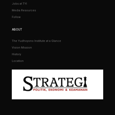
Jobs at TYI
Media Resources
Follow
ABOUT
The Yudhoyono Institute at a Glance
Vision Mission
History
Location