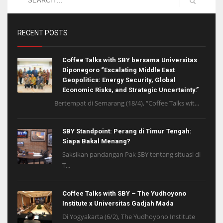
RECENT POSTS
Coffee Talks with SBY bersama Universitas
Diponegoro “Escalating Middle East
Geopolitics: Energy Security, Global
Economic Risks, and Strategic Uncertainty.”
Bertempat di Semarang (18/4), “Coffee Talks wit...
SBY Standpoint: Perang di Timur Tengah:
Siapa Bakal Menang?
Saksikan pandangan Pak SBY tentang situasi di
T...
Coffee Talks with SBY – The Yudhoyono
Institute x Universitas Gadjah Mada
Di Yogyakarta (6/2), The Yudhoyono Institute