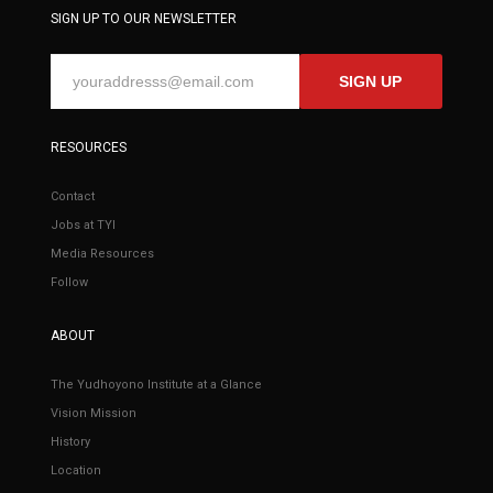
SIGN UP TO OUR NEWSLETTER
SIGN UP
RESOURCES
Contact
Jobs at TYI
Media Resources
Follow
ABOUT
The Yudhoyono Institute at a Glance
Vision Mission
History
Location