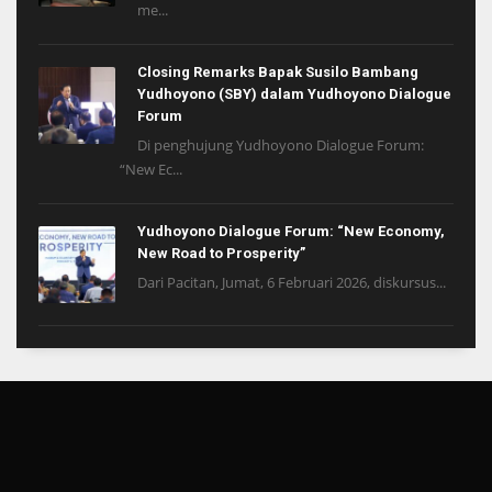
me...
Closing Remarks Bapak Susilo Bambang
Yudhoyono (SBY) dalam Yudhoyono Dialogue
Forum
Di penghujung Yudhoyono Dialogue Forum:
“New Ec...
Yudhoyono Dialogue Forum: “New Economy,
New Road to Prosperity”
Dari Pacitan, Jumat, 6 Februari 2026, diskursus...