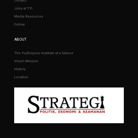
Contact
Jobs at TYI
Media Resources
Follow
ABOUT
The Yudhoyono Institute at a Glance
Vision Mission
History
Location