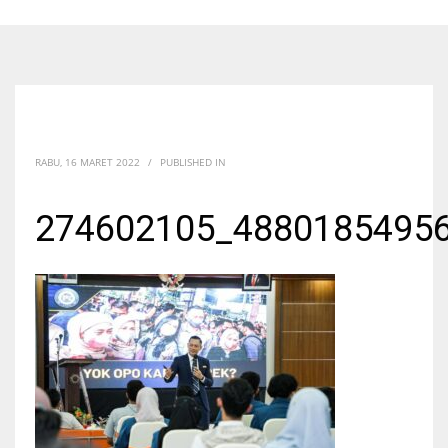
RABU, 16 MARET 2022
/
PUBLISHED IN
274602105_4880185495