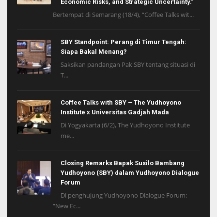
Economic Risks, and Strategic Uncertainty.”
Bertempat di Semarang (18/4), “Coffee Talks wit...
SBY Standpoint: Perang di Timur Tengah:
Siapa Bakal Menang?
Saksikan pandangan Pak SBY tentang situasi di
T...
Coffee Talks with SBY – The Yudhoyono
Institute x Universitas Gadjah Mada
Di Yogyakarta (6/2), The Yudhoyono Institute
me...
Closing Remarks Bapak Susilo Bambang
Yudhoyono (SBY) dalam Yudhoyono Dialogue
Forum
Di penghujung Yudhoyono Dialogue Forum:
“New Ec...