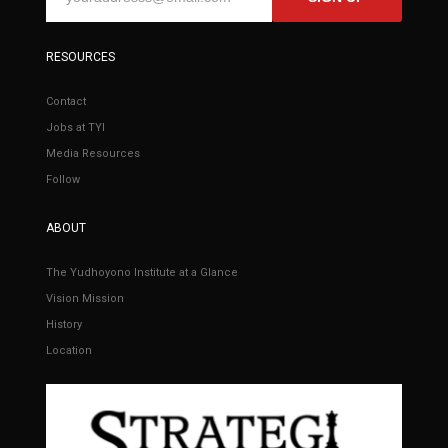
RESOURCES
Contact
Jobs at TYI
Media Resources
Follow
ABOUT
The Yudhoyono Institute at a Glance
Vision Mission
History
Location