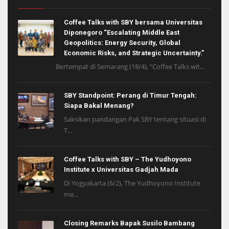
Coffee Talks with SBY bersama Universitas
Diponegoro “Escalating Middle East
Geopolitics: Energy Security, Global
Economic Risks, and Strategic Uncertainty.”
Bertempat di Semarang (18/4), “Coffee Talks wit...
SBY Standpoint: Perang di Timur Tengah:
Siapa Bakal Menang?
Saksikan pandangan Pak SBY tentang situasi di
T...
Coffee Talks with SBY – The Yudhoyono
Institute x Universitas Gadjah Mada
Di Yogyakarta (6/2), The Yudhoyono Institute
me...
Closing Remarks Bapak Susilo Bambang