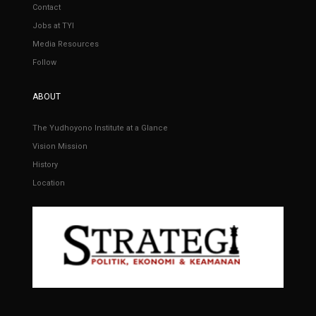
Contact
Jobs at TYI
Media Resources
Follow
ABOUT
The Yudhoyono Institute at a Glance
Vision Mission
History
Location