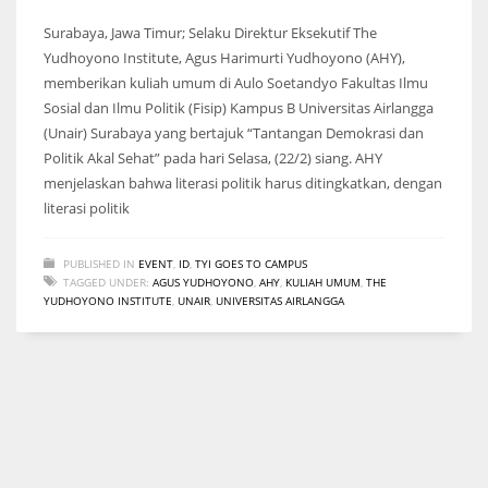
Surabaya, Jawa Timur; Selaku Direktur Eksekutif The
Yudhoyono Institute, Agus Harimurti Yudhoyono (AHY),
memberikan kuliah umum di Aulo Soetandyo Fakultas Ilmu
Sosial dan Ilmu Politik (Fisip) Kampus B Universitas Airlangga
(Unair) Surabaya yang bertajuk “Tantangan Demokrasi dan
Politik Akal Sehat” pada hari Selasa, (22/2) siang. AHY
menjelaskan bahwa literasi politik harus ditingkatkan, dengan
literasi politik
PUBLISHED IN
EVENT
,
ID
,
TYI GOES TO CAMPUS
TAGGED UNDER:
AGUS YUDHOYONO
,
AHY
,
KULIAH UMUM
,
THE
YUDHOYONO INSTITUTE
,
UNAIR
,
UNIVERSITAS AIRLANGGA