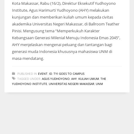
Kota Makassar, Rabu (16/2), Direktur Eksekutif Yudhoyono
Institute, Agus Harimurti Yudhoyono (AHY) melakukan
kunjungan dan memberikan kuliah umum kepada civitas
akademika Universitas Negeri Makassar, di Ballroom Teather
Pinisi. Mengusung tema “Memperkukuh Karakter
Kebangsaan Generasi Milenial Menuju Indonesia Emas 2045”,
AHY menjelaskan mengenai peluang dan tantangan bagi
generasi muda Indonesia khususnya mahasiswa UNM di
masa mendatang.
PUBLISHED IN
EVENT
,
ID
,
TYI GOES TO CAMPUS
TAGGED UNDER:
AGUS YUDHOYONO
,
AHY
,
KULIAH UMUM
,
THE
YUDHOYONO INSTITUTE
,
UNIVERSITAS NEGERI MAKASSAR
,
UNM