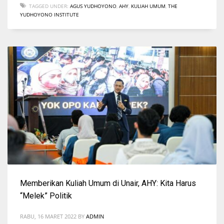
TAGGED UNDER:
AGUS YUDHOYONO
,
AHY
,
KULIAH UMUM
,
THE
YUDHOYONO INSTITUTE
Memberikan Kuliah Umum di Unair, AHY: Kita Harus
“Melek” Politik
RABU, 16 MARET 2022
BY
ADMIN