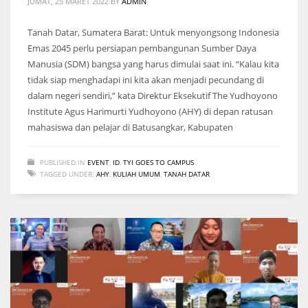
JUMAT, 25 MARET 2022
BY
ADMIN
Tanah Datar, Sumatera Barat: Untuk menyongsong Indonesia
Emas 2045 perlu persiapan pembangunan Sumber Daya
Manusia (SDM) bangsa yang harus dimulai saat ini. “Kalau kita
tidak siap menghadapi ini kita akan menjadi pecundang di
dalam negeri sendiri,” kata Direktur Eksekutif The Yudhoyono
Institute Agus Harimurti Yudhoyono (AHY) di depan ratusan
mahasiswa dan pelajar di Batusangkar, Kabupaten
PUBLISHED IN
EVENT
,
ID
,
TYI GOES TO CAMPUS
TAGGED UNDER:
AHY
,
KULIAH UMUM
,
TANAH DATAR