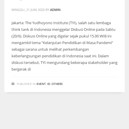
MINGGU, 21 JUNI 2020
BY
ADMIN
Jakarta: The Yudhoyono Institute (TYI), salah satu lembaga
think tank di Indonesia menggelar Diskusi Online pada Sabtu
(20/6). Diskusi Online yang digelar sejak pukul 15.00 WIB ini
mengambil tema “Kelanjutan Pendidikan di Masa Pandemi”
sebagai sarana untuk melihat perkembangan
keberlangsungan pendidikan di Indonesia saat ini. Dalam
diskusi tersebut, TYI mengundang beberapa stakeholder yang
bergerak di
PUBLISHED IN
EVENT
,
ID
,
OTHERS