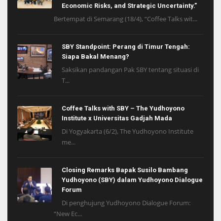
Economic Risks, and Strategic Uncertainty.”
Bertempat di Semarang (18/4), “Coffee Talks wit...
SBY Standpoint: Perang di Timur Tengah:
Siapa Bakal Menang?
Saksikan pandangan Pak SBY tentang situasi di
T...
Coffee Talks with SBY – The Yudhoyono
Institute x Universitas Gadjah Mada
Di Yogyakarta (6/2), The Yudhoyono Institute
me...
Closing Remarks Bapak Susilo Bambang
Yudhoyono (SBY) dalam Yudhoyono Dialogue
Forum
Di penghujung Yudhoyono Dialogue Forum:
“New Ec...