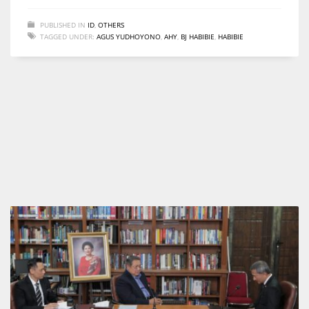
PUBLISHED IN
ID
,
OTHERS
TAGGED UNDER:
AGUS YUDHOYONO
,
AHY
,
BJ HABIBIE
,
HABIBIE