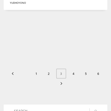
YUDHOYONO
1
2
4
5
6
3