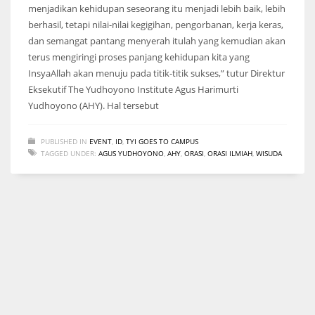
menjadikan kehidupan seseorang itu menjadi lebih baik, lebih
berhasil, tetapi nilai-nilai kegigihan, pengorbanan, kerja keras,
dan semangat pantang menyerah itulah yang kemudian akan
terus mengiringi proses panjang kehidupan kita yang
InsyaAllah akan menuju pada titik-titik sukses,” tutur Direktur
Eksekutif The Yudhoyono Institute Agus Harimurti
Yudhoyono (AHY). Hal tersebut
PUBLISHED IN
EVENT
,
ID
,
TYI GOES TO CAMPUS
TAGGED UNDER:
AGUS YUDHOYONO
,
AHY
,
ORASI
,
ORASI ILMIAH
,
WISUDA