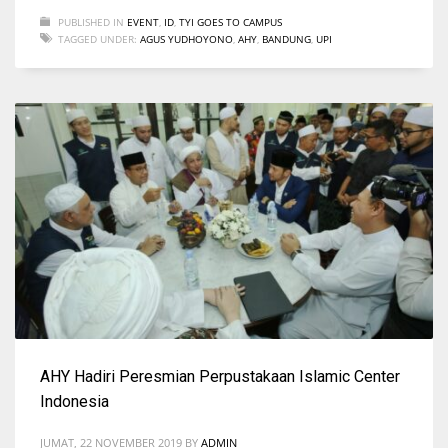
PUBLISHED IN
EVENT
,
ID
,
TYI GOES TO CAMPUS
TAGGED UNDER:
AGUS YUDHOYONO
,
AHY
,
BANDUNG
,
UPI
AHY Hadiri Peresmian Perpustakaan Islamic Center
Indonesia
JUMAT, 22 NOVEMBER 2019
BY
ADMIN