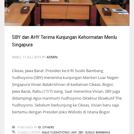
SBY dan AHY Terima Kunjungan Kehormatan Menlu
Singapura
RABU, 17 JULI 2019
BY
ADMIN
Cikeas, Jawa Barat: Presiden ke-6 RI Susilo Bambang
Yudhoyono (SBY) menerima kunjungan Menteri Luar Negeri
Singapura Vivian Balakrishnan di kediaman Cikeas, Bogor,
Jawa Barat, Rabu (17/7) siang. Saat menerima Vivian, SBY juga
didampingi Agus Harimurti Yudhoyono Direktur Eksekutif The
Yudhoyono. Sebelum berkunjung ke Cikeas, Vivian baru saja
bertemu dengan Presiden Joko Widodo di Istana Bogor.
PUBLISHED IN
ID
,
OTHERS
TAGGED UNDER:
AGUS YUDHOYONO
,
AHY
,
SBY
,
SUSILO BAMBANG