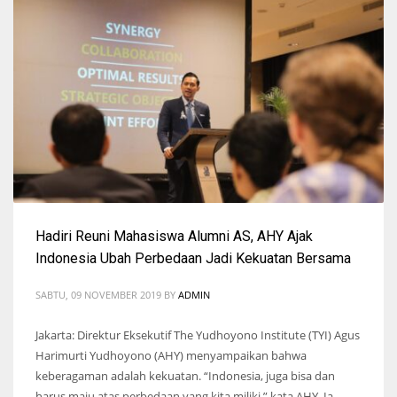
Hadiri Reuni Mahasiswa Alumni AS, AHY Ajak
Indonesia Ubah Perbedaan Jadi Kekuatan Bersama
SABTU, 09 NOVEMBER 2019
BY
ADMIN
Jakarta: Direktur Eksekutif The Yudhoyono Institute (TYI) Agus
Harimurti Yudhoyono (AHY) menyampaikan bahwa
keberagaman adalah kekuatan. “Indonesia, juga bisa dan
harus maju atas perbedaan yang kita miliki,” kata AHY. Ia