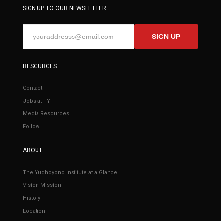
SIGN UP TO OUR NEWSLETTER
SIGN UP
RESOURCES
Contact
Jobs at TYI
Media Resources
Follow
ABOUT
The Yudhoyono Institute at a Glance
Vision Mission
History
Location