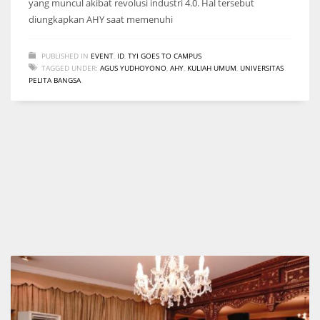
yang muncul akibat revolusi industri 4.0. Hal tersebut
diungkapkan AHY saat memenuhi
PUBLISHED IN
EVENT
,
ID
,
TYI GOES TO CAMPUS
TAGGED UNDER:
AGUS YUDHOYONO
,
AHY
,
KULIAH UMUM
,
UNIVERSITAS
PELITA BANGSA