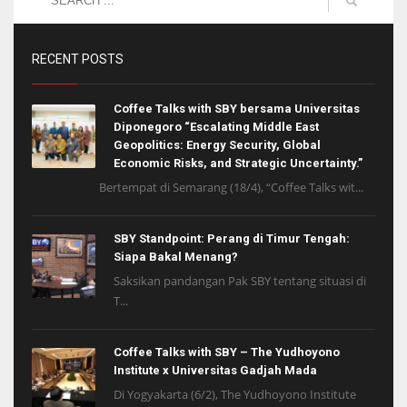
RECENT POSTS
Coffee Talks with SBY bersama Universitas
Diponegoro “Escalating Middle East
Geopolitics: Energy Security, Global
Economic Risks, and Strategic Uncertainty.”
Bertempat di Semarang (18/4), “Coffee Talks wit...
SBY Standpoint: Perang di Timur Tengah:
Siapa Bakal Menang?
Saksikan pandangan Pak SBY tentang situasi di
T...
Coffee Talks with SBY – The Yudhoyono
Institute x Universitas Gadjah Mada
Di Yogyakarta (6/2), The Yudhoyono Institute