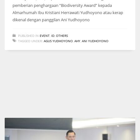
pemberian penghargaan “Biodiversity Award” kepada
Almarhumah Ibu Kristiani Herrawati Yudhoyono atau kerap
dikenal dengan panggilan Ani Yudhoyono
PUBLISHED IN
EVENT
,
ID
,
OTHERS
TAGGED UNDER:
AGUS YUDHOYONO
,
AHY
,
ANI YUDHOYONO